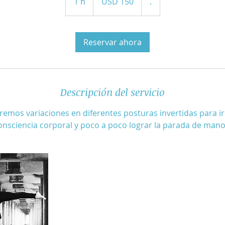
1 h
1
USD 150
.
estadounidenses
Reservar ahora
Descripción del servicio
remos variaciones en diferentes posturas invertidas para i
onsciencia corporal y poco a poco lograr la parada de mano