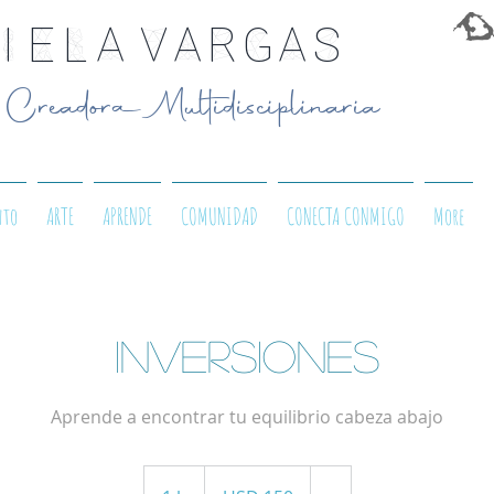
iela Vargas
Creadora Multidisciplinaria
nto
ARTE
APRENDE
COMUNIDAD
CONECTA CONMIGO
More
Inversiones
Aprende a encontrar tu equilibrio cabeza abajo
150
dólares